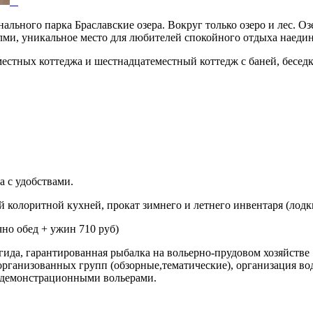
льного парка Браславские озера. Вокруг только озеро и лес. Оз
алми,
уникальное место для любителей спокойного отдыха наедин
местных коттеджа и шестнадцатеместный коттедж с баней, беседк
а с удобствами.
й колоритной кухней, прокат зимнего и летнего инвентаря (лодк
но обед + ужин 710 руб)
да, гарантированная рыбалка на вольерно-прудовом хозяйстве "М
рганизованных групп (обзорные,тематические), организация водн
с демонстрационными вольерами.