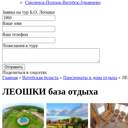
Смоленск-Полоцк-Витебск-Здравнево
Заявка на тур Б.О. Леошки
Ваше имя
Ваш телефон
Пожелания к туру
Поделиться в соцсетях
Главная
»
Витебская боласть
»
Пансионаты и дома отдыха
»
ЛЕ
ЛЕОШКИ база отдыха