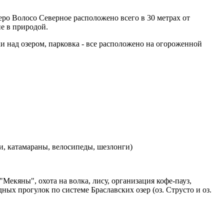
еро Волосо Северное расположено всего в 30 метрах от
е в природой.
и над озером, парковка - все расположено на огороженной
и, катамараны, велосипеды, шезлонги)
екяны", охота на волка, лису, организация кофе-пауз,
ых прогулок по системе Браславских озер (оз. Струсто и оз.