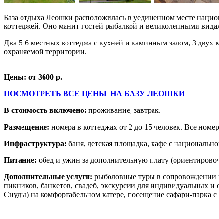
База отдыха Леошки расположилась в уединенном месте национа
коттеджей. Оно манит гостей рыбалкой и великолепными вид
Два 5-6 местных коттеджа с кухней и каминным залом, 3 двух-
охраняемой территории.
Цены: от 3600 р.
ПОСМОТРЕТЬ ВСЕ ЦЕНЫ НА БАЗУ ЛЕОШКИ
В стоимость включено:
проживание, завтрак.
Размещение:
номера в коттеджах от 2 до 15 человек. Все номер
Инфраструктура:
баня, детская площадка, кафе с национально
Питание:
обед и ужин за дополнительную плату (ориентировоч
Дополнительные услуги:
рыболовные туры в сопровождении ги
пикников, банкетов, свадеб, экскурсии для индивидуальных и о
Снуды) на комфортабельном катере, посещение сафари-парка 