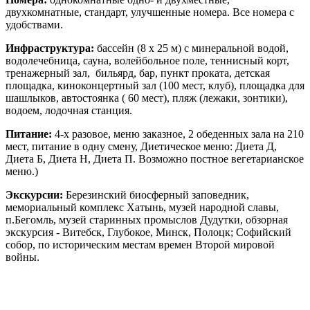
двухкомнатные, стандарт, улучшенные номера. Все номера с
удобствами.
Инфраструктура:
бассейн (8 х 25 м) с минеральной водой,
водолечебница, сауна, волейбольное поле, теннисный корт,
тренажерный зал, бильярд, бар, пункт проката, детская
площадка, киноконцертный зал (100 мест, клуб), площадка для
шашлыков, автостоянка ( 60 мест), пляж (лежаки, зонтики),
водоем, лодочная станция.
Питание:
4-х разовое, меню заказное, 2 обеденных зала на 210
мест, питание в одну смену, Диетическое меню: Диета Д,
Диета Б, Диета Н, Диета П. Возможно постное вегетарианское
меню.)
Экскурсии:
Березинский биосферный заповедник,
мемориальный комплекс Хатынь, музей народной славы,
п.Бегомль, музей старинных промыслов Дудутки, обзорная
экскурсия - Витебск, Глубокое, Минск, Полоцк; Софийский
собор, по историческим местам времен Второй мировой
войны.