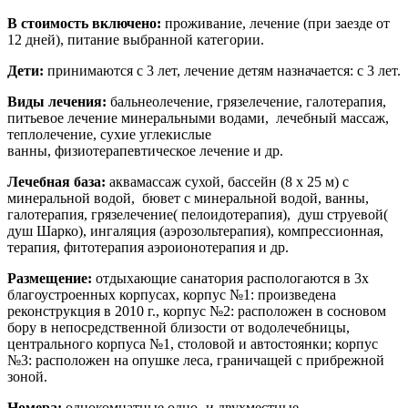
В стоимость включено:
проживание, лечение (при заезде от
12 дней), питание выбранной категории.
Дети:
принимаются с 3 лет, лечение детям назначается: с 3 лет.
Виды лечения:
бальнеолечение, грязелечение, галотерапия,
питьевое лечение минеральными водами, лечебный массаж,
теплолечение, сухие углекислые
ванны, физиотерапевтическое лечение и др.
Лечебная база:
аквамассаж сухой, бассейн (8 х 25 м) с
минеральной водой, бювет с минеральной водой, ванны,
галотерапия, грязелечение( пелоидотерапия), душ струевой(
душ Шарко), ингаляция (аэрозольтерапия), компрессионная,
терапия, фитотерапия аэроионотерапия и др.
Размещение:
отдыхающие санатория распологаются в 3х
благоустроенных корпусах, корпус №1: произведена
реконструкция в 2010 г., корпус №2: расположен в сосновом
бору в непосредственной близости от водолечебницы,
центрального корпуса №1, столовой и автостоянки; корпус
№3: расположен на опушке леса, граничащей с прибрежной
зоной.
Номера:
однокомнатные одно- и двухместные,