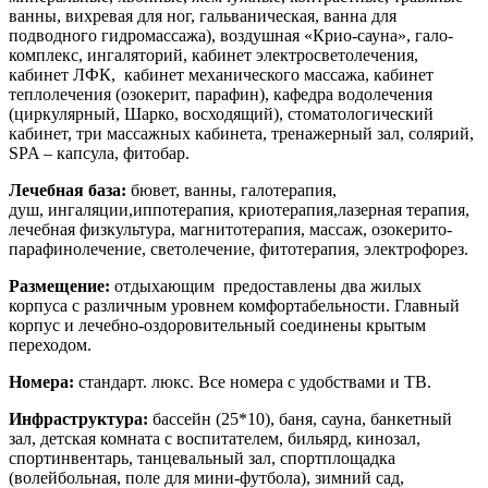
ванны, вихревая для ног, гальваническая, ванна для
подводного гидромассажа), воздушная «Крио-сауна», гало-
комплекс, ингаляторий, кабинет электросветолечения,
кабинет ЛФК, кабинет механического массажа, кабинет
теплолечения (озокерит, парафин), кафедра водолечения
(циркулярный, Шарко, восходящий), стоматологический
кабинет, три массажных кабинета, тренажерный зал, солярий,
SPA – капсула, фитобар.
Лечебная база:
бювет, ванны, галотерапия,
душ, ингаляции,иппотерапия, криотерапия,лазерная терапия,
лечебная физкультура, магнитотерапия,
массаж,
озокерито-
парафинолечение, светолечение, фитотерапия, электрофорез.
Размещение:
отдыхающим предоставлены два жилых
корпуса с различным уровнем комфортабельности. Главный
корпус и лечебно-оздоровительный соединены крытым
переходом.
Номера:
стандарт. люкс. Все номера с удобствами и ТВ.
Инфраструктура:
бассейн (25*10), баня, сауна, банкетный
зал, детская комната с воспитателем, бильярд, кинозал,
спортинвентарь, танцевальный зал, спортплощадка
(волейбольная, поле для мини-футбола), зимний сад,