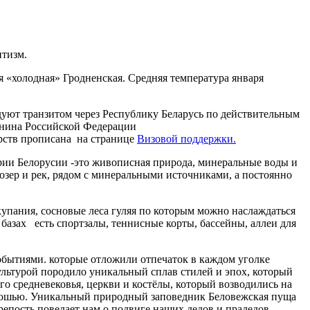
нтизм.
ая «холодная» Гродненская. Средняя температура января
уют транзитом через Республику Беларусь по действительным
анина Российской Федерации
арств прописана на странице
Визовой поддержки.
рии Белорусии -это живописная природа, минеральные воды и
 озер и рек, рядом с минеральными источниками, а постоянно
 купания, сосновые леса гуляя по которым можно наслаждаться
азах есть спортзалы,­ теннисные корты, бассейны, аллеи для
обытиями. которые отложили отпечаток в каждом уголке
ультурой породило уникальный сплав стилей и эпох, который
 средневековья, церкви и костёлы, который возводились на
скошью. Уникальный природный заповедник Беловежская пуща
репость поведает нам о подвиге наших дедов и прадедов,