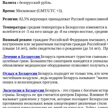
Валюта :
белорусский рубль.
Время:
Московское (GMT/UTC +3).
Религия:
82,5% верующих принадлежат Русской православной 
Температура:
cредняя температура в Белоруссии изменяется в
колеблется от -5 на юго-западе до -8 на северо-востоке, средня
Визовый режим:
граждане Российской Федерации въезжают, в
внутренним или заграничным паспортам граждан Российской
(свыше 14 лет), либо свидетельство о рождении (до 14 лет).
Лечение в Беларусии
Беларусь привлекает туристов главным
целебные грязи. Большинство санаториев находятся в уникальн
обновляемое медицинское оборудование позволяют получить м
Отдых в Беларусии
Беларусь подходит не только тем, кто хо
чистейшим воздухом , ведь недаром Беларусь называют "мален
пеших и велосипедн­ых прогулок.
Экскурсии в Беларусии
Беларусь - это страна с богатым ист
страны. Беларусь не зря считается центром Европы. Влияние 
вызывает удивление у туристов, которые посещают Белорусси
протяжении нескольких веков олицетворяют рвзличные стили
не оставит равнодушными ни детей не взрослых. Зубры, олени 