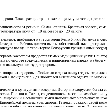
церкви. Также распространен католицизм, униатство, протеста
 зависимости от региона. Самая «теплая» Брестская область, сам
я температура июля от +18 на севере до +20 на юге.
ыезжают, пребывают на территории Республики Беларусь и след
 Федерации. Ребенок должен иметь собственный паспорт гражд
 Процедура въезда на территорию Белоруссии граждан иных госуд
 образом качеством предоставляемых медицинских услуг. Санато
ых по чистоте воздуха лесах, в национальных парках, на берегу
аксимальную пользу для здоровья.
чет поправить здоровье. Любители отдыха найдут здесь озера для
ькой Швейцарией". Для любителей активного отдыха на многих б
орическим и культурным наследием
.
История Белоруссии богата с
России, Польши и Литвы, соеденившись с местной самобытной к
ю. Мирский и Несвижский замки напоминают о временах панского
 Европейской архитектуры, дворцы 19 века поражают своей ро
и рыси обитают на территории этого лесного музея. Брестская к