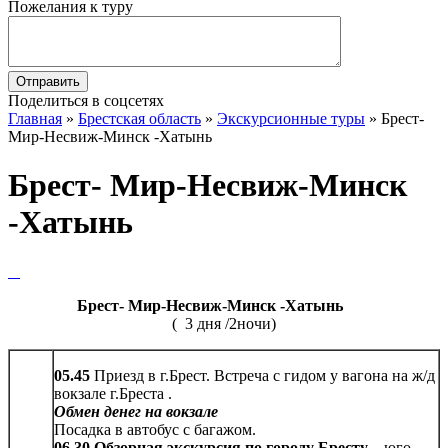
Пожелания к туру
Поделиться в соцсетях
Главная
»
Брестская область
»
Экскурсионные туры
»
Брест-
Мир-Несвиж-Минск -Хатынь
Брест- Мир-Несвиж-Минск
-Хатынь
Брест- Мир-Несвиж-Минск -Хатынь
( 3 дня /2ночи)
05.45
Приезд в г.Брест. Встреча с гидом у вагона на ж/д
вокзале г.Бреста .
Обмен денег на вокзале
Посадка в автобус с багажом.
06.30 Обзорная экскурсия по городу Бресту –
юго-