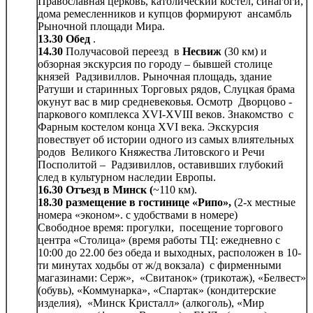
Православная церковь, католический костел, синагоги,
дома ремесленников и купцов формируют ансамбль
Рыночной площади Мира.
13.30 Обед
.
14.30
Получасовой переезд в
Несвиж
(30 км) и
обзорная экскурсия по городу – бывшей столице
князей Радзивиллов. Рыночная площадь, здание
Ратуши и старинных Торговых рядов, Слуцкая брама
окунут вас в мир средневековья. Осмотр Дворцово -
паркового комплекса XVI-XVIII веков. Знакомство с
Фарным костелом конца XVI века. Экскурсия
повествует об истории одного из самых влиятельных
родов Великого Княжества Литовского и Речи
Посполитой – Радзивиллов, оставивших глубокий
след в культурном наследии Европы.
16.30 Отъезд в Минск (
~110 км).
18.30 размещение в гостинице «Рипо»,
(2-х местные
номера «эконом». с удобствами в номере)
Свободное время: прогулки, посещение торгового
центра «Столица» (время работы ТЦ: ежедневно с
10:00 до 22.00 без обеда и выходных, расположен в 10-
ти минутах ходьбы от ж/д вокзала) с фирменными
магазинами: Серж», «Свитанок» (трикотаж), «Белвест»
(обувь), «Коммунарка», «Спартак» (кондитерские
изделия), «Минск Кристалл» (алкоголь), «Мир