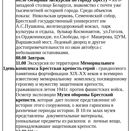
западной столице Беларуси, знакомство с почти уже
тысячелетней историей города. Среди объектов
показа: Никольская церковь, Семеновский собор,
Брестский государственный университет им
А.С.Пушкина, железнодорожный вокзал, парк
культуры и отдыха, бульвар Космонавтов, ул.Гоголя,
ул.Орджоникидзе, пл.Свободы, пр-т Машерова, ЦУМ,
Варшавский мост, Ледовый дворец и другие
достопримечательности из окон автобуса с
небольшими остановками.
08.00 Завтрак
11.00
Экскурсия по территории
Мемориального
1день
комплекса Брестская крепость-герой -
грандиозного
памятника фортификации XlX-XX веков и всемирно
известному мемориальному комплексу, посвященному
героизму и мужеству защитников крепости,
сражавшихся летом 1941г. против фашистских войск.
Осмотр экспозиции
Музея обороны Брестской
крепости
, которая дает полное представление об
истории этого сооружения, о жизни гарнизона в
различные периоды истории. В 10-ти залах музея
представлены документальные материалы,
уникальные предметы из раскопок и личные вещи,
принадлежавшие защитникам крепости.