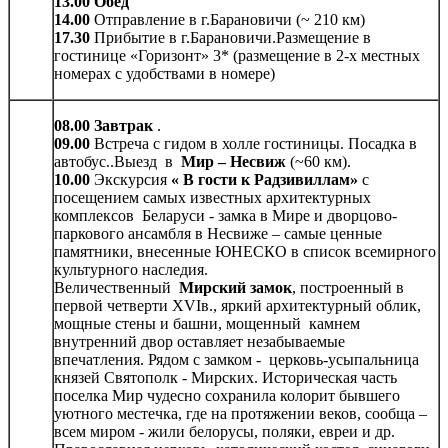
13.00 Обед
14.00
Отправление в г.Барановичи (~ 210 км)
17.30
Прибытие в г.Барановичи.Размещение в
гостинице «Горизонт» 3* (размещение в 2-х местных
номерах с удобствами в номере)
08.00 Завтрак
.
09.00
Встреча с гидом в холле гостиницы. Посадка в
автобус..Выезд в
Мир – Несвиж
(~60 км).
10.00
Экскурсия
« В гости к Радзивиллам»
с
посещением самых известных архитектурных
комплексов Беларуси - замка в Мире и дворцово-
паркового ансамбля в Несвиже – самые ценные
памятники, внесенные ЮНЕСКО в список всемирного
культурного наследия.
Величественный
Мирский замок
, построенный в
первой четверти XVIв., яркий архитектурный облик,
мощные стены и башни, мощенный камнем
внутренний двор оставляет незабываемые
впечатления. Рядом с замком - церковь-усыпальница
князей Святополк - Мирских. Историческая часть
поселка Мир чудесно сохранила колорит бывшего
уютного местечка, где на протяжении веков, сообща –
всем миром - жили белорусы, поляки, евреи и др.