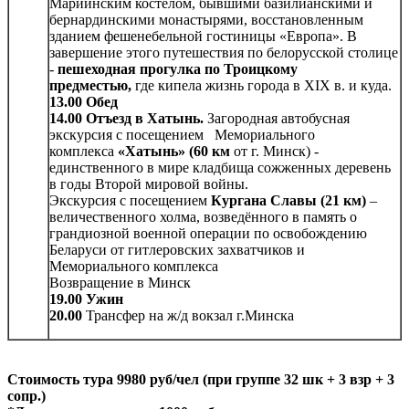
Мариинским костелом, бывшими базилианскими и
бернардинскими монастырями, восстановленным
зданием фешенебельной гостиницы «Европа». В
завершение этого путешествия по белорусской столице
-
пешеходная прогулка по Троицкому
предместью,
где кипела жизнь города в XIX в. и куда.
13.00 Обед
14.00 Отъезд в Хатынь.
Загородная автобусная
экскурсия с посещением
Мемориального
комплекса
«Хатынь» (60 км
от г. Минск) -
единственного в мире кладбища сожженных деревень
в годы Второй мировой войны.
Экскурсия с посещением
Кургана Славы (21 км)
–
величественного холма, возведённого в память о
грандиозной военной операции по освобождению
Беларуси от гитлеровских захватчиков и
Мемориального комплекса
Возвращение в Минск
19.00 Ужин
20.00
Трансфер на ж/д вокзал г.Минска
Стоимость тура 9980 руб/чел (при группе 32 шк + 3 взр + 3
сопр.)