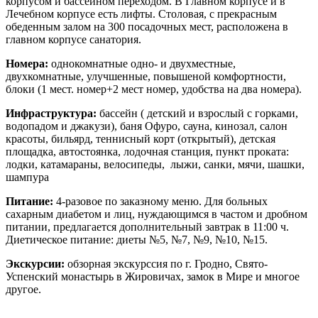
корпусом и бассейном переходом. В Главном корпусе и в
Лечебном корпусе есть лифты. Столовая, с прекрасным
обеденным залом на 300 посадочных мест, расположена в
главном корпусе санатория.
Номера:
однокомнатные одно- и двухместные,
двухкомнатные, улучшенные, повышеной комфортности,
блоки (1 мест. номер+2 мест номер, удобства на два номера).
Инфраструктура:
бассейн ( детский и взрослый с горками,
водопадом и джакузи), баня Офуро, сауна, кинозал, салон
красоты, бильярд, теннисный корт (открытый), детская
площадка,
автостоянка,
лодочная станция, пункт проката:
лодки, катамараны, велосипеды, лыжи, санки, мячи, шашки,
шампура
Питание:
4-разовое по заказному меню. Для больных
сахарным диабетом и лиц, нуждающимся в частом и дробном
питании, предлагается дополнительный завтрак в 11:00 ч.
Диетическое питание: диеты №5, №7, №9, №10, №15.
Экскурсии:
обзорная экскурссия по г. Гродно, Свято-
Успенский монастырь в Жировичах, замок в Мире и многое
другое.