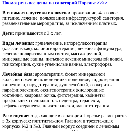
Посмотреть все цены на санаторий Поречье >>>>
В стоимость путевки включено:
проживание, 4-разовое
питание, лечение, пользование инфраструктурой санатория,
развлекательные мероприятия, за исключением платных.
Дети:
принимаются с 3-х лет.
Виды лечения:
грязелечение, иглорефлексотерапия
(классическая), колоногидротерапия, лечебная физкультура,
лечение поляризованным светом, массаж ручной,
минеральные ванны, питьевое лечение минеральной водой,
психотерапия, сухие углекислые ванны, электрофорез.
Лечебная база:
ароматерапия,
бювет минеральной
воды,
вытяжение позвоночника подводное,
гидротерапия
кишечника,
гирудотерапия,
душ лечебный,
озокерито-
парафинолечение,
оксигенотерапия (кислородные
коктейли),
кедровая бочка,
фитотерапия,
кабинеты
профильных специалистов: педиатра, терапевта,
рефлексотерапевта, психотерапевта,
магнитотерапия.
Размещение:
отдыхающие в санатории Поречье размещаются
в 3х корпусах: пятитиэтажном Главном и трехэтажных
корпусах №2 и №3. Главный корпус соединен с лечебным