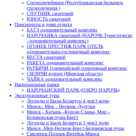
Спелеолечебница (Республиканская больница
спелеолечения )
СПУТНИК санаторий
ЮНОСТЬ санаторий
Пансионаты и дома отдыха
БАТЭ оздоровительный комплекс
НАРОЧАНКА санаторий (НАРОЧЬ Туристическо
- оздоровительный комплекс)
ОГОНЕК ПРЕСТИЖ ПАРК ОТЕЛЬ
оздоровительно-гостиничный комплекс
ВЕСТА санаторий
РАКЕТА оздоровительный комплекс
РАУБИЧИ Олимпийский спортивный комплекс
СИЛИЧИ курорт (Минская область)
ЧАЙКА оздоровительный комплекс
Национальные парки
НАРОЧАНСКИЙ ПАРК (ОЗЕРО НАРОЧЬ)
Экскурсионные туры
Легенды и Были Беларуси 4 дня/3 ночи
Минск– Мир – Несвиж–Дудутки
Минск - Хатынь –Курган Славы- Мир –
Беловежская пуща-Брест
Легенды и Были Беларуси 3 дня/2 ночи
Минск -Мир-Несвиж-Брест-Беловежская пуща
Смоленск-Полоцк-Витебск-Минск