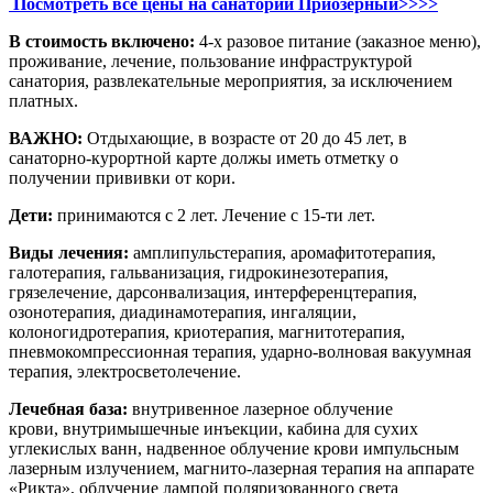
Посмотреть все цены на санаторий Приозерный>>>>
В стоимость включено:
4-х разовое питание (заказное меню),
проживание, лечение, пользование инфраструктурой
санатория, развлекательные мероприятия, за исключением
платных.
ВАЖНО:
Отдыхающие, в возрасте от 20 до 45 лет, в
санаторно-курортной карте должы иметь отметку о
получении прививки от кори.
Дети:
принимаются с 2 лет. Лечение с 15-ти лет.
Виды лечения:
амплипульстерапия,
аромафитотерапия,
галотерапия, гальванизация, гидрокинезотерапия,
грязелечение, дарсонвализация, интерференцтерапия,
озонотерапия, диадинамотерапия, ингаляции,
колоногидротерапия, криотерапия, магнитотерапия,
пневмокомпрессионная терапия, ударно-волновая вакуумная
терапия, электросветолечение.
Лечебная база:
внутривенное лазерное облучение
крови,
внутримышечные инъекции,
к
абина для сухих
углекислых ванн,
надвенное облучение крови импульсным
лазерным излучением, м
агнито-лазерная терапия на аппарате
«Рикта»,
облучение лампой поляризованного света