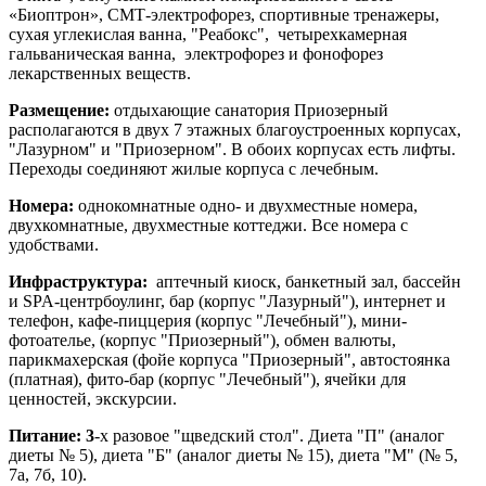
«Биоптрон», СМТ-электрофорез, спортивные тренажеры,
сухая углекислая ванна, "Реабокс", четырехкамерная
гальваническая ванна, электрофорез и фонофорез
лекарственных веществ.
Размещение:
отдыхающие санатория Приозерный
располагаются в двух 7 этажных благоустроенных корпусах,
"Лазурном" и "Приозерном". В обоих корпусах есть лифты.
Переходы соединяют жилые корпуса с лечебным.
Номера:
однокомнатные одно- и двухместные номера,
двухкомнатные, двухместные коттеджи. Все номера с
удобствами.
Инфраструктура:
аптечный киоск,
банкетный зал, бассейн
и
SPA-центр
боулинг,
бар (корпус "Лазурный"), интернет и
телефон, кафе-пиццерия (корпус "Лечебный"), мини-
фотоателье, (корпус "Приозерный"), обмен валюты,
парикмахерская (фойе корпуса "Приозерный", автостоянка
(платная), фито-бар (корпус "Лечебный"), ячейки для
ценностей, экскурсии.
Питание: 3
-х разовое "щведский стол". Диета "П" (аналог
диеты № 5), диета "Б" (аналог диеты № 15), диета "М" (
№ 5,
7а, 7б, 10).