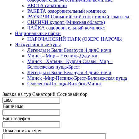
ВЕСТА санаторий
РАКЕТА оздоровительный комплекс
РАУБИЧИ Олимпийский спортивный комплекс
СИЛИЧИ курорт (Минская область)
ЧАЙКА оздоровительный комплекс
Национальные парки
НАРОЧАНСКИЙ ПАРК (ОЗЕРО НАРОЧЬ)
Экскурсионные туры
Легенды и Были Беларуси 4 дня/3 ночи
Минск– Мир – Несвиж–Дудутки
Минск - Хатынь –Курган Славы- Мир –
Беловежская пуща-Брест
Легенды и Были Беларуси 3 дня/2 ночи
Минск -Мир-Несвиж-Брест-Беловежская пуща
Смоленск-Полоцк-Витебск-Минск
Заявка на тур Санаторий Сосновый бор
Ваше имя
Ваш телефон
Пожелания к туру