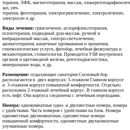
терапия, ЛФК, магнитотерапия, массаж, озокеритопарафинолеч
зал, увч-
терапия, фитотерапия, электрогрязелечение, электролечение,
электросон и др.
Виды лечения:
грязелечение,
иглорефлексотерапия,
психотерапия, подводный душ-массаж, ручной и
вибрационный массаж, электро-светолечение,
ароматотерапия, кишечные промывания и орошения,
гинекологические услуги, фитобар, лечебная физкультура и
механотерапия, стоматология. Проводится УЗИ внутренних
органов и щитовидной железы, рентгендиагностика,
м
инеральные воды,
и др.
Размещение:
отдыхающие санатория Сосновый бор
располагаются в двух корпусах: 5-этажном Главном корпусе
и 3-этажном корпусе повышеной комфортности. Отдельно
расположен 2-этажный лечебный корпус. В главном корпусе
есть лифт. Оба корпуса соединены с лечебным переходами.
Номера:
однокомнатные одно- и двухместные номера, номера
с удобствами. Часть номеров с удобствами на блок. Номера
одноместные двухкомнатные, одноместные номера
повышенной комфортности, одноместные двухкомнатные
улучшенные номера.