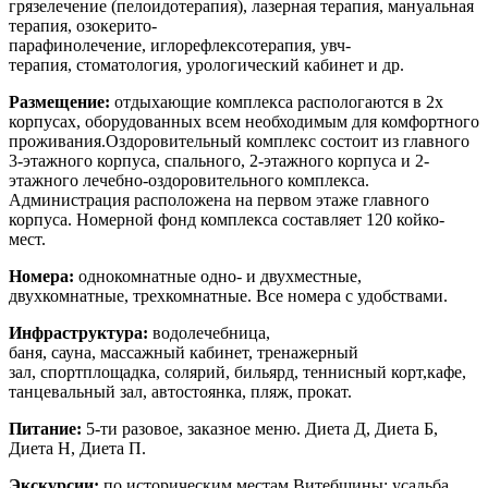
г
рязелечение (пелоидотерапия),
лазерная терапия,
мануальная
терапия,
озокерито-
парафинолечение,
иглорефлексотерапия,
увч-
терапия,
стоматология,
урологический кабинет и др.
Размещение:
отдыхающие комплекса распологаются в 2х
корпусах, оборудованных всем необходимым для комфортного
проживания.
Оздоровительный комплекс состоит из главного
3-этажного корпуса, спального, 2-этажного корпуса и 2-
этажного лечебно-оздоровительного комплекса.
Администрация расположена на первом этаже главного
корпуса. Номерной фонд комплекса составляет 120 койко-
мест.
Номера:
однокомнатные одно- и двухместные,
двухкомнатные, трехкомнатные. Все номера с удобствами.
Инфраструктура:
водолечебница,
баня, сауна, массажный кабинет, тренажерный
зал, спортплощадка, солярий, бильярд, теннисный корт,кафе,
танцевальный зал, автостоянка, пляж, прокат.
Питание:
5-ти разовое, заказное меню. Диета Д, Диета Б,
Диета H, Диета П.
Экскурсии:
по историческим местам Витебщины: усадьба